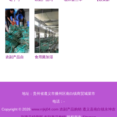
穿“新衣” 产
土特产购销
农副产品购
读】数字化
业振兴带领
打开乡村财
销部 搭建
推进,打造
群众奔小康
富之门的绿
农副产品流
特色高端农
农副产品购
色通道
通桥梁
产品数字电
销两旺
商模式
农副产品自
食用菌加湿
产自销新模
器价格与批
式 天河市
发的优质选
场助力批发
择 青岛昌
价优势，开
润助您高效
地址：贵州省遵义市播州区南白镇商贸城菜市
启购销新篇
种植
电话：-
章
Copyright © 2026
www.rrjkj04.com
农副产品购销
遵义县南白镇永坤农