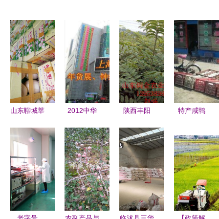
山东聊城莘
2012中华
陕西丰阳
特产咸鸭
县东方蜜1
迎新农副产
深耕农副特
蛋、鲜鸭
号甜瓜
品交易博览
产，助力绿
蛋、双簧鹅
1.89元/斤
会 上海农
色食材供应
蛋、鹅蛋等
的甜蜜商
副产品购销
链
_农副产品_
机，批发市
新篇章
世界工厂网
场为何趋之
中国产品信
若鹜？
息库
老字号
农副产品与
临沭县三华
【政策解