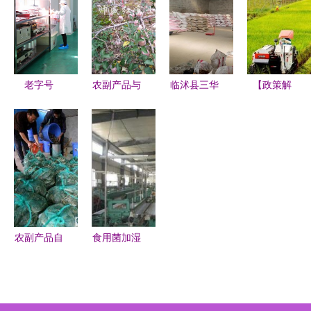
的甜蜜商
副产品购销
链
_农副产品_
机，批发市
新篇章
世界工厂网
场为何趋之
中国产品信
若鹜？
息库
老字号
农副产品与
临沭县三华
【政策解
穿“新衣” 产
土特产购销
农副产品购
读】数字化
业振兴带领
打开乡村财
销部 搭建
推进,打造
群众奔小康
富之门的绿
农副产品流
特色高端农
农副产品购
色通道
通桥梁
产品数字电
销两旺
商模式
农副产品自
食用菌加湿
产自销新模
器价格与批
式 天河市
发的优质选
场助力批发
择 青岛昌