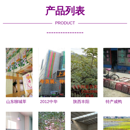
产品列表
PRODUCT
----------------
山东聊城莘
2012中华
陕西丰阳
特产咸鸭
县东方蜜1
迎新农副产
深耕农副特
蛋、鲜鸭
号甜瓜
品交易博览
产，助力绿
蛋、双簧鹅
1.89元/斤
会 上海农
色食材供应
蛋、鹅蛋等