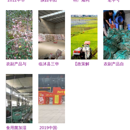
2012中华
陕西丰阳
特产咸鸭
老字号
迎新农副产
深耕农副特
蛋、鲜鸭
穿“新衣” 产
品交易博览
产，助力绿
蛋、双簧鹅
业振兴带领
会 上海农
色食材供应
蛋、鹅蛋等
群众奔小康
副产品购销
链
_农副产品_
农副产品购
新篇章
世界工厂网
销两旺
中国产品信
息库
农副产品与
临沭县三华
【政策解
农副产品自
土特产购销
农副产品购
读】数字化
产自销新模
打开乡村财
销部 搭建
推进,打造
式 天河市
富之门的绿
农副产品流
特色高端农
场助力批发
色通道
通桥梁
产品数字电
价优势，开
商模式
启购销新篇
章
食用菌加湿
2019中国·