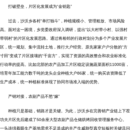
打破壁垒，片区化发展成为“金钥匙”
过去，沙沃乡各村“单打独斗”，种植规模小、管理粗放、市场风险
高。面对这一困境，乡党委政府深入调研，提出“以大村带小村、以强村
带弱村”的片区化发展思路。通过将相邻的行政村划分为多个产业发展片
区，统一规划、集中流转土地，推行大户经营。原先家家户户分散的“方
寸田”变成了片区接壤的“千亩方”，实现了资源的高效整合和农业标准化
行动率的提高。比如北部的农产品加工片区稳定设施蔬菜面积11000亩，
培育年加工能力数千吨的龙头企业种植大户86家，统一购买农资降低了
生产成本，统一种植标准体现了协同市场准入端的优势。
产销对接，农副产品不愁“嫁”
种植只是基础，销路才是关键。为此，沙沃乡在完善销产业链上下茬
功夫片区先后建成了50余座大型农副产品仓储烘烤回收管理服务中心。
一头连绵着眼生产基地需求不足造成的丰产生威胁型真空短板时关键且问