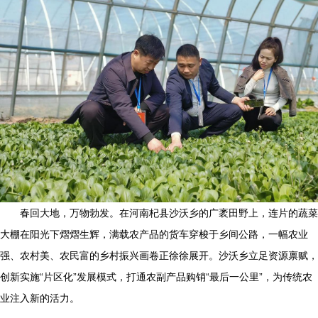
春回大地，万物勃发。在河南杞县沙沃乡的广袤田野上，连片的蔬菜
大棚在阳光下熠熠生辉，满载农产品的货车穿梭于乡间公路，一幅农业
强、农村美、农民富的乡村振兴画卷正徐徐展开。沙沃乡立足资源禀赋，
创新实施“片区化”发展模式，打通农副产品购销“最后一公里”，为传统农
业注入新的活力。